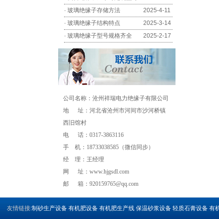
·
玻璃绝缘子存储方法
2025-4-11
·
玻璃绝缘子结构特点
2025-3-14
·
玻璃绝缘子型号规格齐全
2025-2-17
公司名称：沧州祥瑞电力绝缘子有限公司
地 址：河北省沧州市河间市沙河桥镇
西旧馆村
电 话：0317-3863116
手 机：18733038585（微信同步）
经 理：王经理
流量计
网 址：www.hjgsdl.com
邮 箱：
920159765@qq.com
友情链接
:
制砂生产设备
有机肥设备
有机肥生产线
保温砂浆设备
轻质石膏设备
有