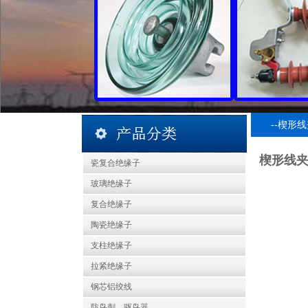
--楔形线夹
楔形线夹 
瓷复合绝缘子
玻璃绝缘子
复合绝缘子
陶瓷绝缘子
支柱绝缘子
拉紧绝缘子
钢芯铝绞线
防鸟刺、驱鸟器